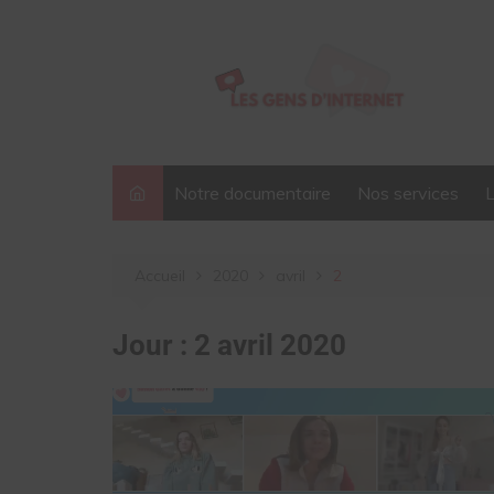
Aller
au
contenu
Notre documentaire
Nos services
Accueil
2020
avril
2
Jour :
2 avril 2020