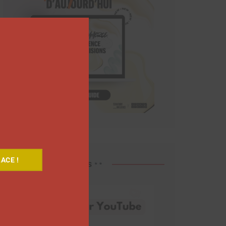
Close
this
module
ACE !
Découvrez nos vidéos