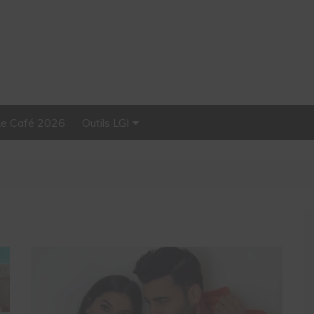
Le Café 2026
Outils LGI
Stellar, plateforme
d’influence tout-en-un