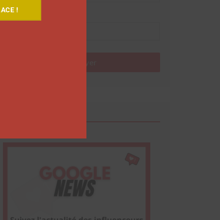
ACE !
Nom
Envoyer
Google News