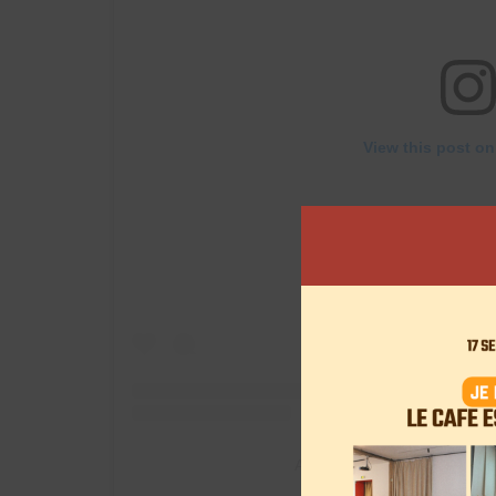
View this post on
A post shared by Lena Situa