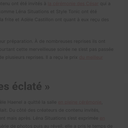
ontenu ont été invités à
la cérémonie des César
qui a
s comme Léna Situations et Style Tonic ont été
a frite et Adèle Castillon ont quant à eux reçu des
 leur préparation. À de nombreuses reprises ils ont
 Pourtant cette merveilleuse soirée ne s’est pas passée
plusieurs reprises. Il a reçu le prix
du meilleur
es éclaté »
èle Haenel a quitté la salle
en pleine cérémonie
,
ait. Du côté des créateurs de contenu invités,
ment mais après. Léna Situations s’est exprimée
en
érie de photos puis au réveil, elle a pris le temps de