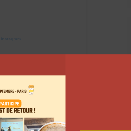
 Instagram
tions (@lenamahfouf)