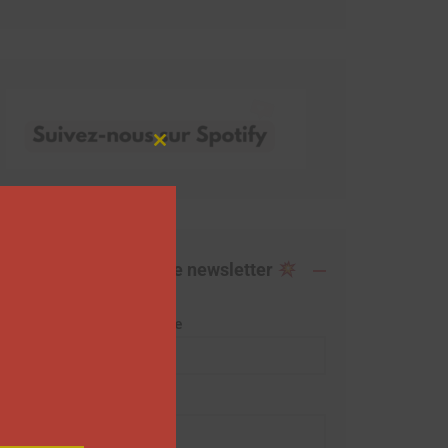
Close
this
module
Abonnez-vous à notre newsletter
Adresse de messagerie
Prénom