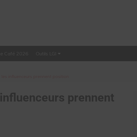
Le Café 2026
Outils LGI
Stellar, plateforme
d’influence tout-en-un
 les influenceurs prennent position
 influenceurs prennent