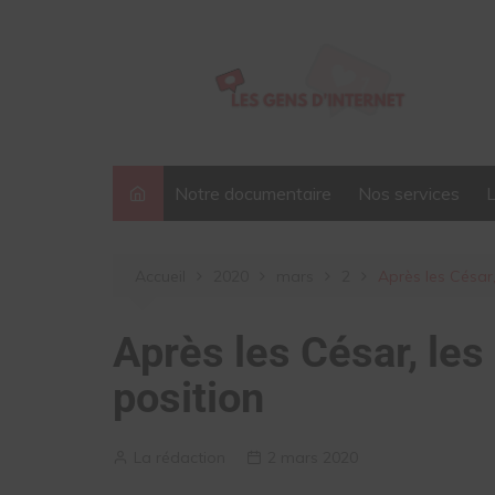
Aller
au
contenu
Notre documentaire
Nos services
Accueil
2020
mars
2
Après les César,
Après les César, les
position
La rédaction
2 mars 2020