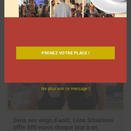
Elle s’inspire des vlogs d’août de Léna
Situations pour créer « Le RAB des
vlogs d’août »
La rédaction
4 août 2026
PRENEZ VOTRE PLACE !
Ne plus voir ce message !
Dans ses vlogs d’août, Léna Situations
offre 500 euros chaque jour à un