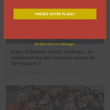
PRENEZ VOTRE PLACE !
Ne plus voir ce message !
Etam, Wilkinson Sword, Duolingo… les
collaborations des créateurs autour du
GP Explorer 3
Clara Phelippeaux
10 octobre 2025