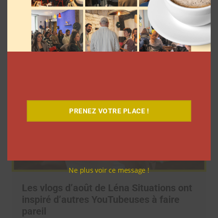
offre 500 euros chaque jour à un
abonné
La rédaction
3 août 2026
PRENEZ VOTRE PLACE !
Ne plus voir ce message !
Les vlogs d’août de Léna Situations ont
inspiré d’autres YouTubeuses à faire
pareil