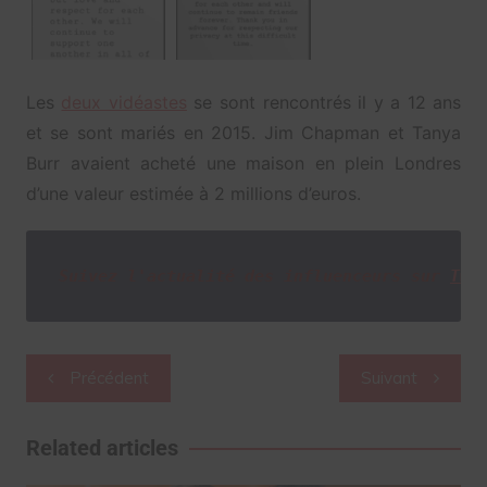
Les
deux vidéastes
se sont rencontrés il y a 12 ans
et se sont mariés en 2015. Jim Chapman et Tanya
Burr avaient acheté une maison en plein Londres
d’une valeur estimée à 2 millions d’euros.
Suivez l'actualité des influenceurs sur
Twi
Navigation
Précédent
Suivant
de
l’article
Related articles