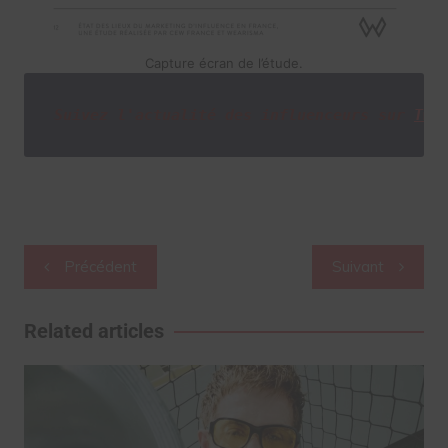
Capture écran de l’étude.
Suivez l'actualité des influenceurs sur
Twi
Navigation
Précédent
Suivant
de
l’article
Related articles