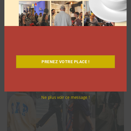
Pour le lancement de Croquez le
Monde®, McDonald’s a convié des
influenceurs pour une « expérience
unique »
La rédaction
4 août 2026
PRENEZ VOTRE PLACE !
Ne plus voir ce message !