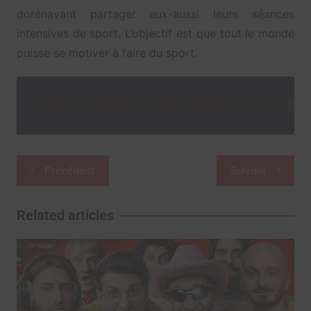
dorénavant partager eux-aussi leurs séances
intensives de sport. L’objectif est que tout le monde
puisse se motiver à faire du sport.
Suivez l'actualité des influenceurs sur
Twi
Navigation
Précédent
Suivant
de
l’article
Related articles