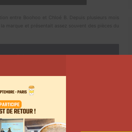
ation entre Boohoo et Chloé B. Depuis plusieurs mois
 la marque et présentait assez souvent des pièces du
oi sur
Twitter
Suivant