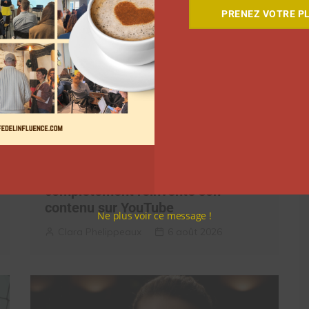
PRENEZ VOTRE PL
Comment le Grand JD a
complètement réinventé son
contenu sur YouTube
Ne plus voir ce message !
Clara Phelippeaux
6 août 2026