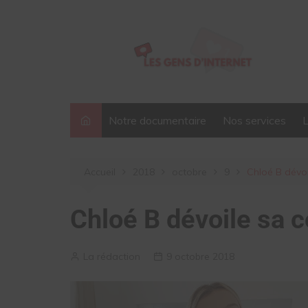
Aller
au
contenu
Notre documentaire
Nos services
Accueil
2018
octobre
9
Chloé B dévoi
Chloé B dévoile sa 
La rédaction
9 octobre 2018