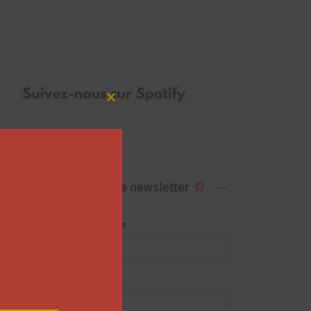
Close
this
module
Abonnez-vous à notre newsletter
Adresse de messagerie
Prénom