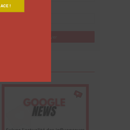
ACE !
Nom
Envoyer
Google News