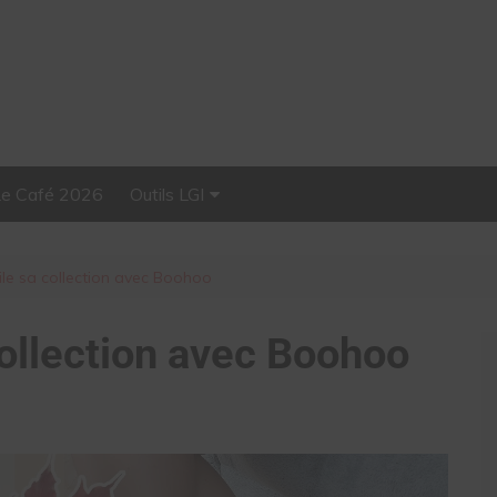
Le Café 2026
Outils LGI
Stellar, plateforme
d’influence tout-en-un
le sa collection avec Boohoo
collection avec Boohoo