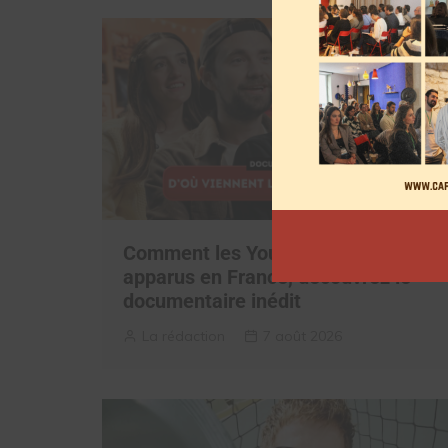
Comment les YouTubeurs sont
apparus en France, découvrez le
documentaire inédit
La rédaction
7 août 2026