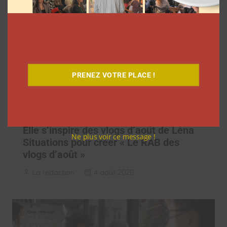
PRENEZ VOTRE PLACE !
Elle s’inspire des vlogs d’août de Léna
Ne plus voir ce message !
Situations pour créer « Le RAB des
vlogs d’août »
La rédaction
4 août 2026