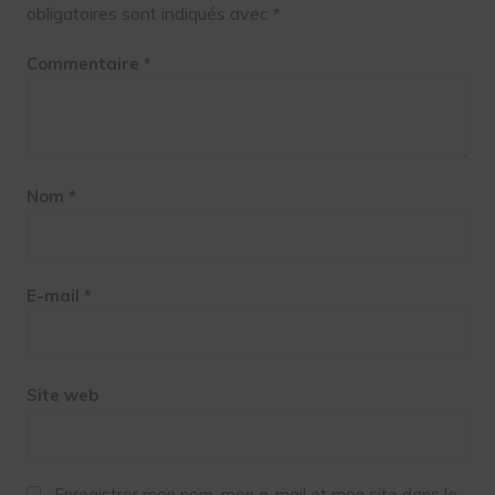
obligatoires sont indiqués avec
*
Commentaire
*
Nom
*
E-mail
*
Site web
Enregistrer mon nom, mon e-mail et mon site dans le