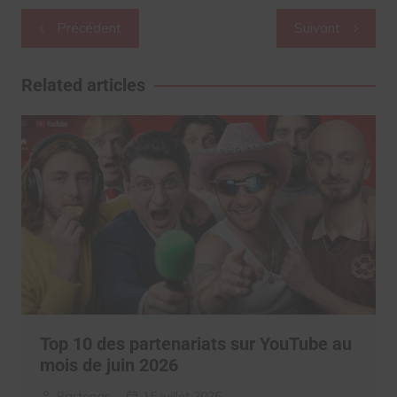
Navigation
Précédent
Suivant
de
l’article
Related articles
Top 10 des partenariats sur YouTube au
mois de juin 2026
Partenar
15 juillet 2026