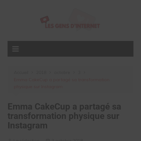
Aller
au
contenu
Accueil
2018
octobre
3
Emma CakeCup a partagé sa transformation
physique sur Instagram
Emma CakeCup a partagé sa
transformation physique sur
Instagram
La rédaction
3 octobre 2018