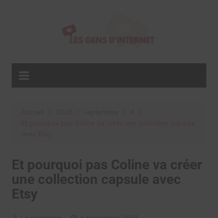
Aller
au
contenu
Accueil
2018
septembre
4
Et pourquoi pas Coline va créer une collection capsule
avec Etsy
Et pourquoi pas Coline va créer
une collection capsule avec
Etsy
La rédaction
4 septembre 2018