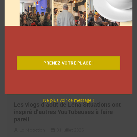
La rédaction
3 août 2026
PRENEZ VOTRE PLACE !
Ne plus voir ce message !
Les vlogs d’août de Léna Situations ont
inspiré d’autres YouTubeuses à faire
pareil
La rédaction
31 juillet 2026