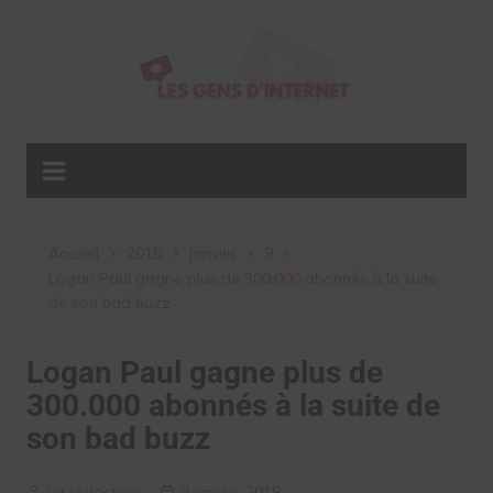
Aller
au
contenu
Accueil
2018
janvier
9
Logan Paul gagne plus de 300.000 abonnés à la suite
de son bad buzz
Logan Paul gagne plus de
300.000 abonnés à la suite de
son bad buzz
La rédaction
9 janvier 2018