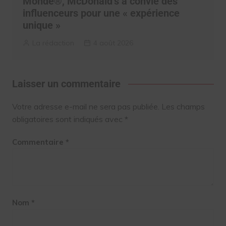
Monde®, McDonald’s a convié des
influenceurs pour une « expérience
unique »
La rédaction
4 août 2026
Laisser un commentaire
Votre adresse e-mail ne sera pas publiée.
Les champs
obligatoires sont indiqués avec
*
Commentaire
*
Nom
*