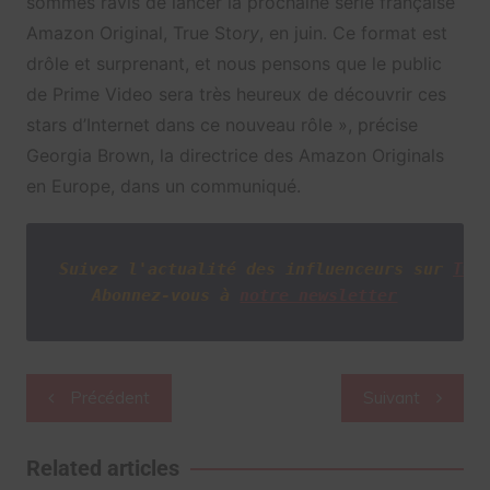
sommes ravis de lancer la prochaine série française
Amazon Original, True Sto
ry
, en juin. Ce format est
drôle et surprenant, et nous pensons que le public
de Prime Video sera très heureux de découvrir ces
stars d’Internet dans ce nouveau rôle », précise
Georgia Brown, la directrice des Amazon Originals
en Europe, dans un communiqué.
Suivez l'actualité des influenceurs sur
Twi
Abonnez-vous à
notre newsletter
Navigation
Précédent
Suivant
de
l’article
Related articles