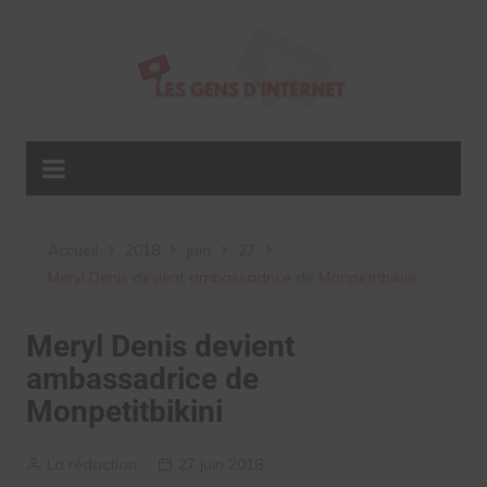
Aller
au
contenu
Accueil
2018
juin
27
Meryl Denis devient ambassadrice de Monpetitbikini
Meryl Denis devient
ambassadrice de
Monpetitbikini
La rédaction
27 juin 2018