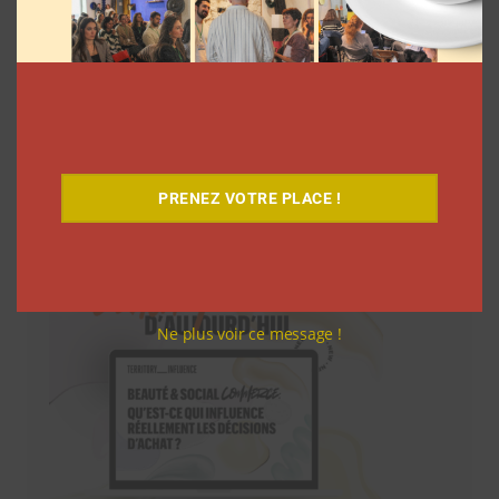
Téléchargez-le gratuitement
PRENEZ VOTRE PLACE !
Ne plus voir ce message !