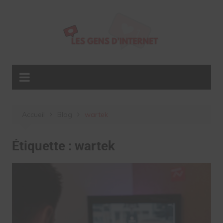
Aller
au
contenu
Accueil
Blog
wartek
Étiquette :
wartek