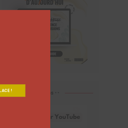
Close
this
module
ACE !
Découvrez nos vidéos