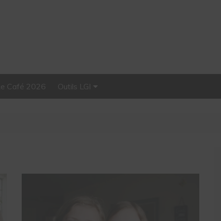
Le Café 2026
Outils LGI
Stellar, plateforme
d’influence tout-en-un