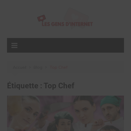
Aller
au
contenu
Accueil
Blog
Top Chef
Étiquette :
Top Chef