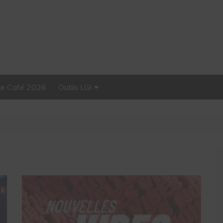
Le Café 2026
Outils LGI
Stellar, plateforme
d’influence tout-en-un