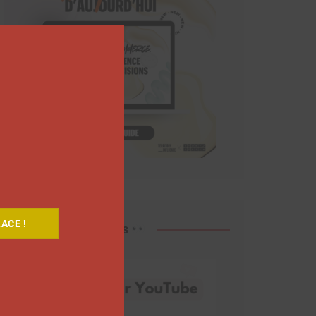
Close
this
module
ACE !
Découvrez nos vidéos