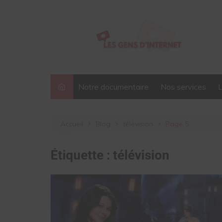
Aller
au
contenu
Notre documentaire
Nos services
Accueil
Blog
télévision
Page 5
Étiquette :
télévision