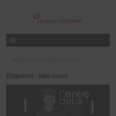
Aller
au
contenu
Accueil
Blog
télévision
Page 3
Étiquette :
télévision