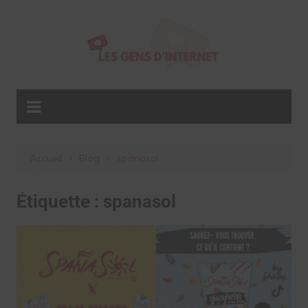
Aller
au
contenu
Accueil
Blog
spanasol
Étiquette :
spanasol