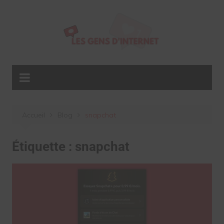
Aller
au
contenu
Accueil
Blog
snapchat
Étiquette :
snapchat