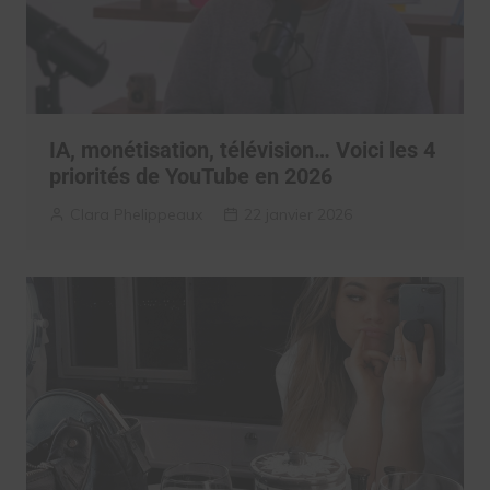
IA, monétisation, télévision… Voici les 4
priorités de YouTube en 2026
Clara Phelippeaux
22 janvier 2026