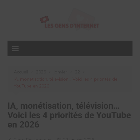
Aller
au
contenu
Accueil
2026
janvier
22
IA, monétisation, télévision… Voici les 4 priorités de
YouTube en 2026
IA, monétisation, télévision…
Voici les 4 priorités de YouTube
en 2026
Clara Phelippeaux
22 janvier 2026