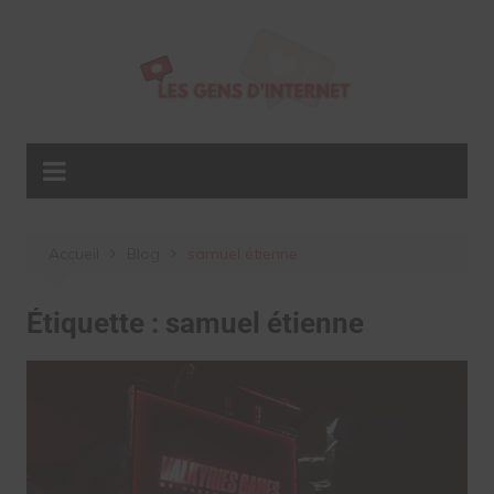
Aller
au
contenu
Accueil
Blog
samuel étienne
Étiquette :
samuel étienne