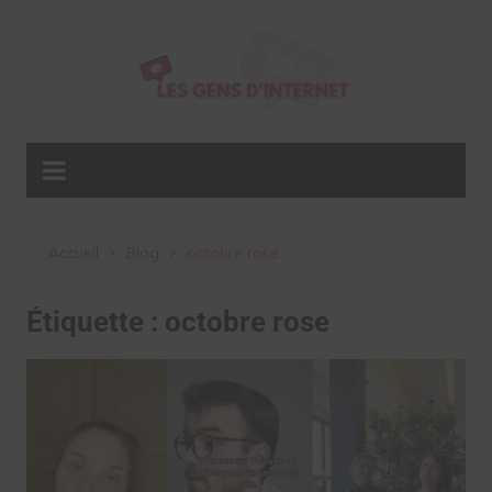
Aller
au
contenu
Accueil
Blog
octobre rose
Étiquette :
octobre rose