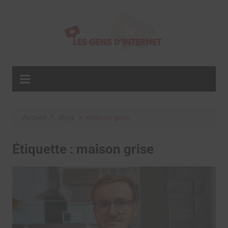
Aller
au
contenu
Accueil
Blog
maison grise
Étiquette :
maison grise