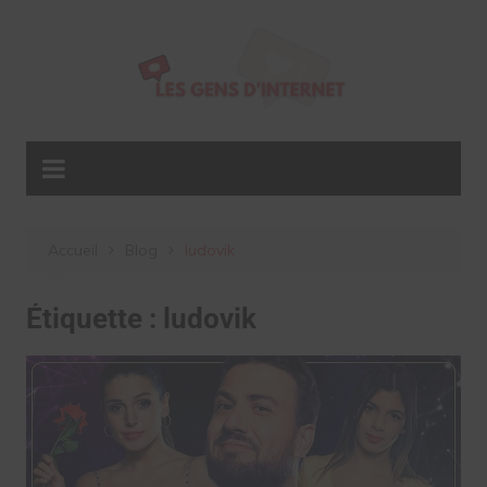
Aller
au
contenu
Accueil
Blog
ludovik
Étiquette :
ludovik