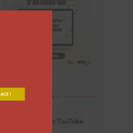
Close
this
module
ACE !
Découvrez nos vidéos