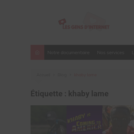
Aller
au
contenu
Notre documentaire
Nos services
Accueil
Blog
khaby lame
Étiquette :
khaby lame