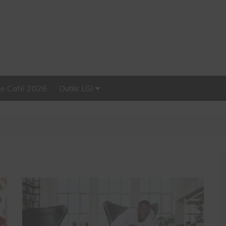
Le Café 2026
Outils LGI
Stellar, plateforme
d’influence tout-en-un