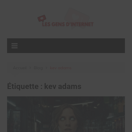
Aller
au
contenu
Accueil
Blog
kev adams
Étiquette :
kev adams