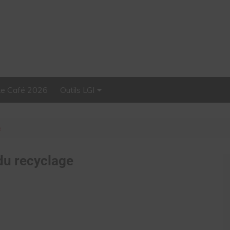
Le Café 2026
Outils LGI
Stellar, plateforme
d’influence tout-en-un
e
du recyclage