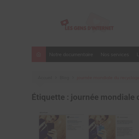
Aller
au
contenu
Notre documentaire
Nos services
Accueil
Blog
journée mondiale du recyclag
Étiquette :
journée mondiale 