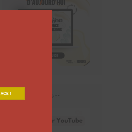
Close
this
module
ACE !
Découvrez nos vidéos