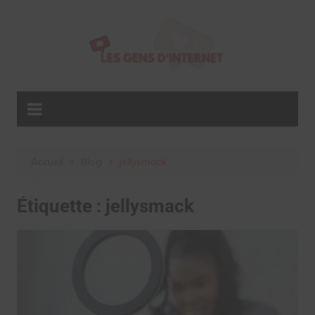
Aller
au
contenu
Accueil
Blog
jellysmack
Étiquette :
jellysmack