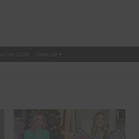
Le Café 2026
Outils LGI
Stellar, plateforme
d’influence tout-en-un