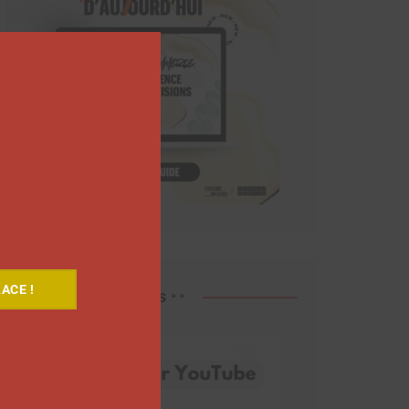
Close
this
module
ACE !
Découvrez nos vidéos