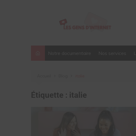
Aller
au
contenu
Notre documentaire
Nos services
Accueil
Blog
italie
Étiquette :
italie