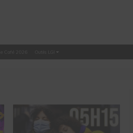
Le Café 2026
Outils LGI
Stellar, plateforme
d’influence tout-en-un