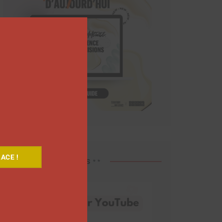
Close
this
module
ACE !
Découvrez nos vidéos