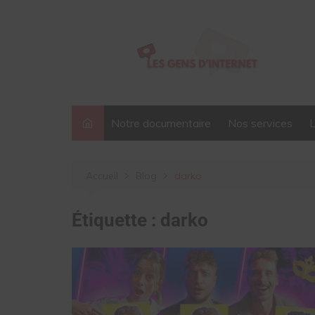
Aller
au
contenu
Notre documentaire
Nos services
Accueil
Blog
darko
Étiquette :
darko