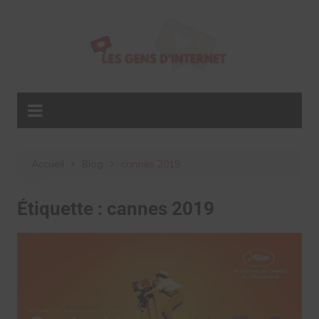
Aller
au
contenu
Accueil
Blog
cannes 2019
Étiquette :
cannes 2019