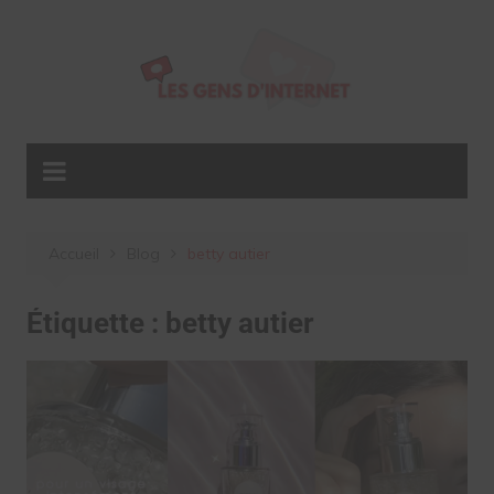
Aller
au
contenu
Accueil
Blog
betty autier
Étiquette :
betty autier