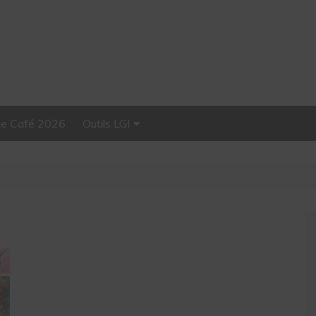
Le Café 2026
Outils LGI
Stellar, plateforme
d’influence tout-en-un