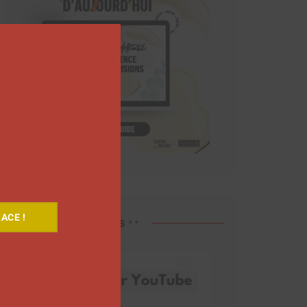
Close
this
module
ACE !
Découvrez nos vidéos