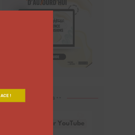
Close
this
module
ACE !
Découvrez nos vidéos