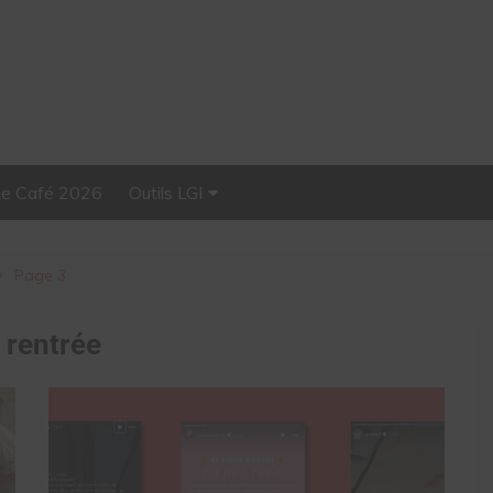
Le Café 2026
Outils LGI
Stellar, plateforme
d’influence tout-en-un
Page 3
:
rentrée