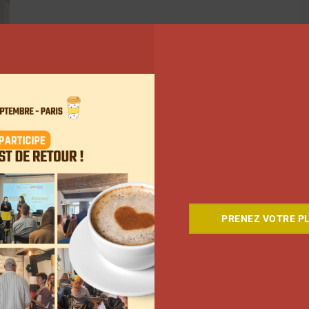
PRENEZ VOTRE PL
5
…
88
Suivant