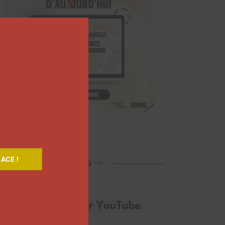
Close
this
module
ACE !
Découvrez nos vidéos