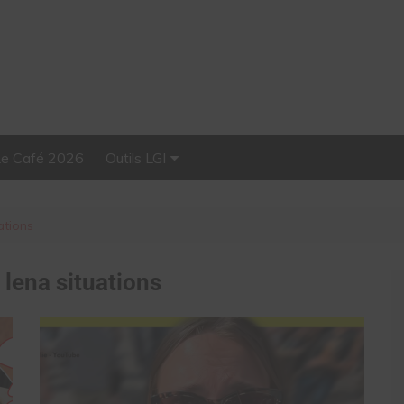
Le Café 2026
Outils LGI
Stellar, plateforme
d’influence tout-en-un
ations
:
lena situations