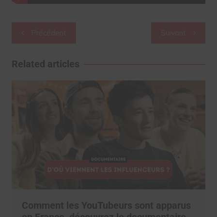
Navigation
Précédent
Suivant
de
l’article
Related articles
Comment les YouTubeurs sont apparus