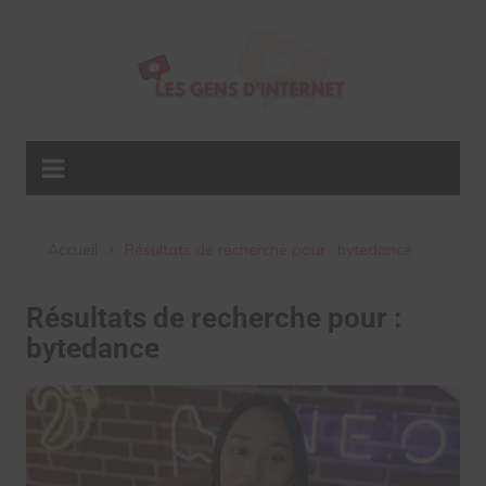
Aller
au
contenu
Accueil
Résultats de recherche pour : bytedance
Résultats de recherche pour :
bytedance