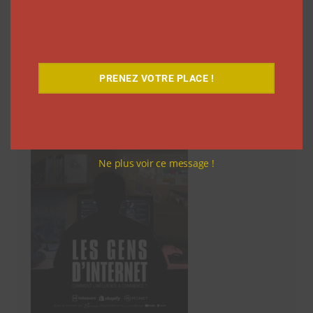
des
articles
PRENEZ VOTRE PLACE !
Découvrez notre documentaire
Ne plus voir ce message !