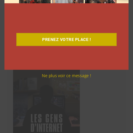
des
articles
…
47
Suivant
PRENEZ VOTRE PLACE !
Découvrez notre documentaire
Ne plus voir ce message !