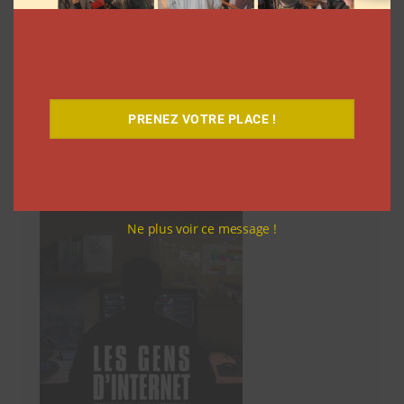
des
articles
6
…
8
Suivant
PRENEZ VOTRE PLACE !
Découvrez notre documentaire
Ne plus voir ce message !