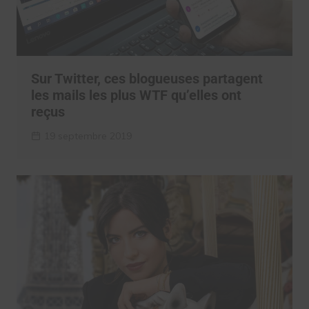
Sur Twitter, ces blogueuses partagent
les mails les plus WTF qu’elles ont
reçus
19 septembre 2019