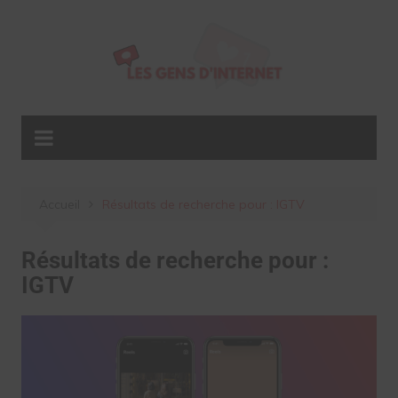
Aller
au
contenu
Accueil
Résultats de recherche pour : IGTV
Résultats de recherche pour :
IGTV