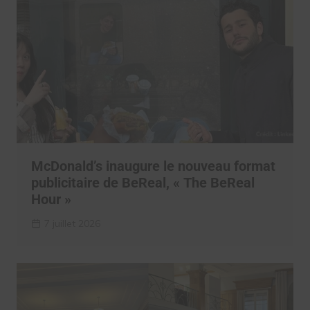
McDonald’s inaugure le nouveau format
publicitaire de BeReal, « The BeReal
Hour »
7 juillet 2026