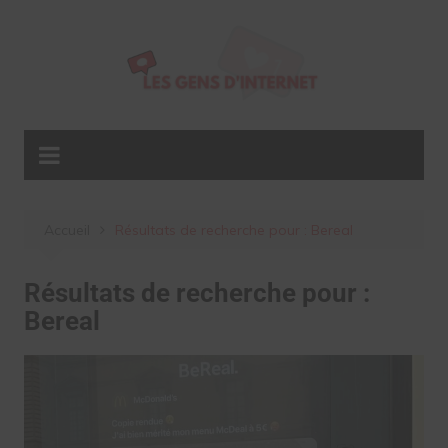
Aller
au
contenu
Accueil
Résultats de recherche pour : Bereal
Résultats de recherche pour :
Bereal