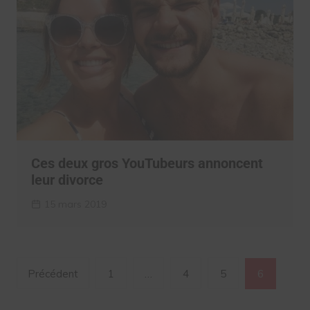
Ces deux gros YouTubeurs annoncent
leur divorce
15 mars 2019
Navigation
Précédent
1
…
4
5
6
des
articles