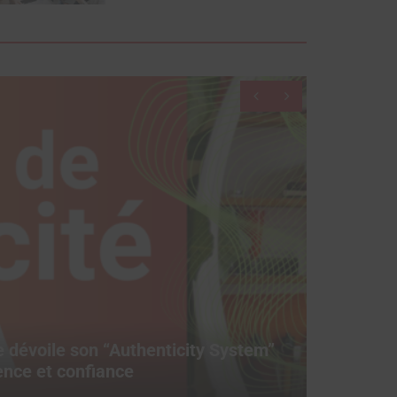
dévoile son “Authenticity System”
Top 1
uence et confiance
mois 