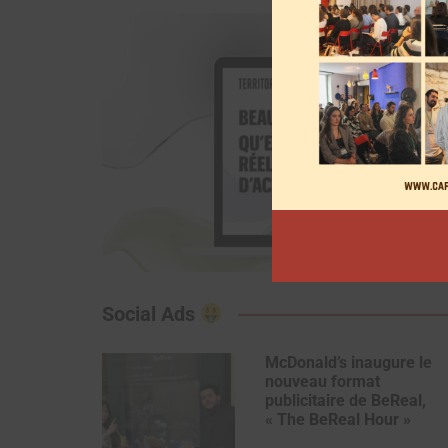
Social Ads
McDonald’s inaugure le
nouveau format
publicitaire de BeReal,
« The BeReal Hour »