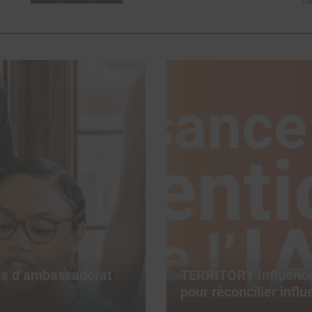
ats d’ambassadorat
TERRITORY Influence 
pour réconcilier infl