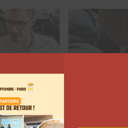
té sur LinkedIn en
De moins en moins d’u
sociaux, depuis 2025
Myriam Roche
13 ja