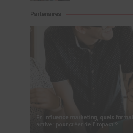
Partenaires
au
En influence marketing, quels form
activer pour créer de l’impact ?