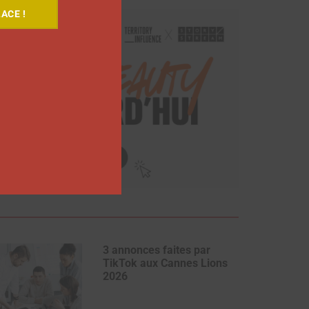
ACE !
3 annonces faites par
TikTok aux Cannes Lions
2026