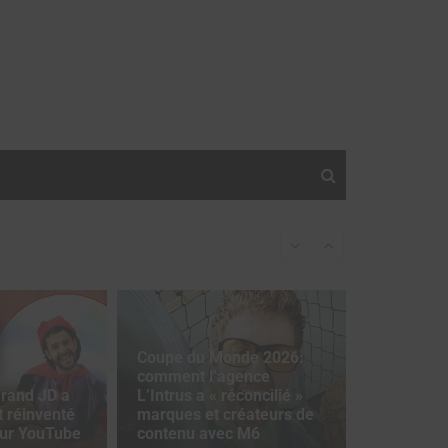
Gap ouvre son prog
 une « expérience unique »
Coupe du Monde 2026:
comment l’agence
rand JD a
L’Intrus a « réconcilié »
 réinventé
marques et créateurs de
sur YouTube
contenu avec M6