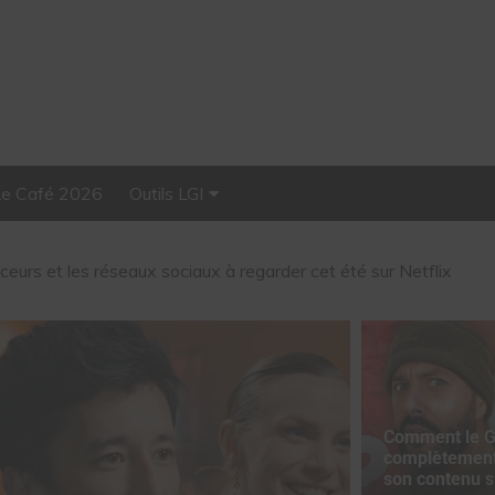
Le Café 2026
Outils LGI
enceurs et les réseaux sociaux à regarder cet été sur Netflix
Stellar, plateforme
d’influence tout-en-un
Croquez le Monde®, McDonald’s a convié des influenceurs pour
Comment le G
complètement
son contenu 