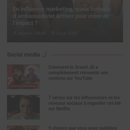
ats
TERRITORY Influence dévoile son
de
“Authenticity System” pour réconcilie
influence et confiance
TERRITORY Influence
6 mai 2026
Social media
Comment le Grand JD a
complètement réinventé son
contenu sur YouTube
7 séries sur les influenceurs et les
réseaux sociaux à regarder cet été
sur Netflix
9 choses que vous avez oubliées