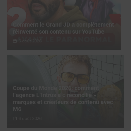
t
Comment le Grand JD a complètement
C
réinventé son contenu sur YouTube
r
6 août 2026
Coupe du Monde 2026: comment
l’agence L’Intrus a « réconcilié »
marques et créateurs de contenu avec
M6
6 août 2026