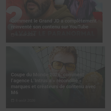
t
Comment le Grand JD a complètement
C
réinventé son contenu sur YouTube
r
6 août 2026
Coupe du Monde 2026: comment
l’agence L’Intrus a « réconcilié »
marques et créateurs de contenu avec
M6
6 août 2026